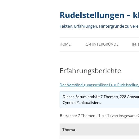
Rudelstellungen – kl
Fakten, Erfahrungen, Hintergründe zu ver
HOME
RS-HINTERGRÜNDE
INT
EINFÜHRUNG
RUDEL-DÄMMERUNG
R
Erfahrungsberichte
FRAGEN UND ANTWORTEN
RS IN DER PRAXIS
A
RUDELSTELLUNGEN AKTUELL
RS – WIE ALLES BEGANN
D
Der Verständigungsschlüssel zur Rudelstellun
SPIELREGELN
RS UND WISSENSCHAFT
K
Dieses Forum enthält 7 Themen, 228 Antwor
Cynthia Z.
aktualisiert.
TEAM
DAS VOLPINO-EXPERIMENT
G
Betrachte 7 Themen - 1 bis 7 (von insgesamt 
BANNER
DER WEG DES GELDES
D
Thema
IMPRESSUM
DER SEKTEN-TEST
I