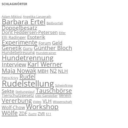
SCHLAGWÖRTER
Adam Miklosi
Angelika Lanzerath
Barbara Ertel
Beißvorfall
Doppelbesatz
Dorit Feddersen-Petersen
Elfer
Esoterik
Elli Radinger
Experimente
Geld
Forum
Günther Bloch
Genetik
Guru
Hundebetreuung
Hundetrainer
Hundetrennung
Karl Werner
Interview
Maja Nowak
N2
MBH
NLH
Rudel
Petra Krivy
Rudelstellung
Scheinfirma
Tauschbörse
Sekte
Stellungslauf
Tierschutzgesetz
Verein
Udo Gansloßer
Vererbung
VLH
Video
Wissenschaft
Workshop
Wolf-Chow
Wölfe
ZDF
ZVR
Zucht
§11