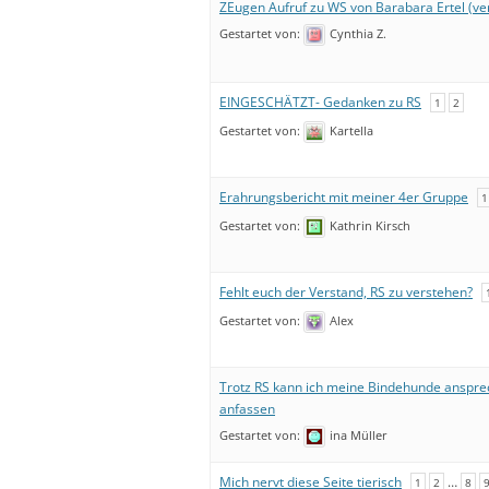
ZEugen Aufruf zu WS von Barabara Ertel (ver
RS – WAS IST DAS?
T
Gestartet von:
Cynthia Z.
S
EINGESCHÄTZT- Gedanken zu RS
1
2
M
Gestartet von:
Kartella
Erahrungsbericht mit meiner 4er Gruppe
1
Gestartet von:
Kathrin Kirsch
Fehlt euch der Verstand, RS zu verstehen?
Gestartet von:
Alex
Trotz RS kann ich meine Bindehunde anspr
anfassen
Gestartet von:
ina Müller
Mich nervt diese Seite tierisch
…
1
2
8