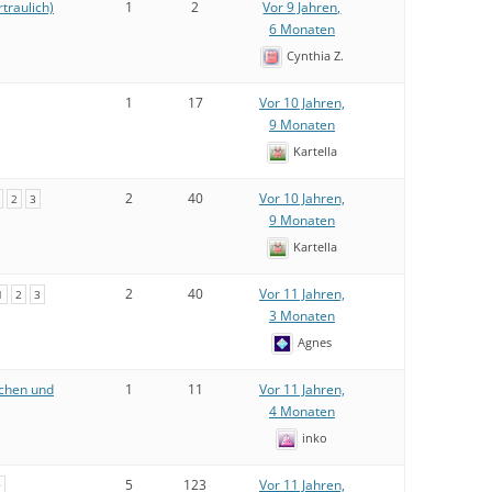
traulich)
1
2
Vor 9 Jahren,
BINDUNGSFORMEN
HOMAS RIEPE
RS-WORKSHOPS
SCHON BEIM ALTER VERSCHÄTZT
6 Monaten
BLOCH: KANIDENVERBÄNDE
Cynthia Z.
TEFAN KIRCHHOFF
RS-ZITATE
„NUR CHAOS“
BLOCH IN „WÖLFE UND KINDER“
1
17
Vor 10 Jahren,
EUTEFÜHRER HEINZ FAHRER
RS-BEWERTUNG
„ERFOLG“ EINES WORKSHOPS
01/2014
9 Monaten
Kartella
INNEN GUT, AUSSEN BÖSE
THOMAS RIEPE IN DOGSTODAY
2
40
Vor 10 Jahren,
2
3
BAUMANN / GANSLOSSER IN „
9 Monaten
WUFF“ 7-8 / 2014
Kartella
HANNAH MAXELLON IN
2
40
Vor 11 Jahren,
1
2
3
„SITZPLATZFUSS“
3 Monaten
Agnes
GASTBEITRAG PETRA KEIL
echen und
1
11
Vor 11 Jahren,
GASTBEITRAG SANDY KIEN
4 Monaten
inko
GASTBEITRAG SABINE NEUMANN
5
123
Vor 11 Jahren,
9