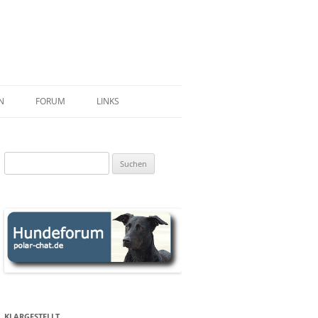
N
FORUM
LINKS
ERSEN
L
Suchen
nach:
ANN
ER M.
WIPFEL
OWAK
BER RS
 SCHLAFENDE RIESE
KLARGESTELLT