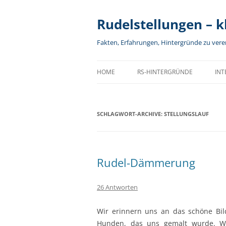
Rudelstellungen – kl
Fakten, Erfahrungen, Hintergründe zu ver
HOME
RS-HINTERGRÜNDE
INT
EINFÜHRUNG
RUDEL-DÄMMERUNG
R
SCHLAGWORT-ARCHIVE:
FRAGEN UND ANTWORTEN
RS IN DER PRAXIS
STELLUNGSLAUF
A
RUDELSTELLUNGEN AKTUELL
RS – WIE ALLES BEGANN
D
SPIELREGELN
RS UND WISSENSCHAFT
K
Rudel-Dämmerung
TEAM
DAS VOLPINO-EXPERIMENT
G
26 Antworten
BANNER
DER WEG DES GELDES
D
Wir erinnern uns an das schöne Bild
IMPRESSUM
DER SEKTEN-TEST
I
Hunden, das uns gemalt wurde. We