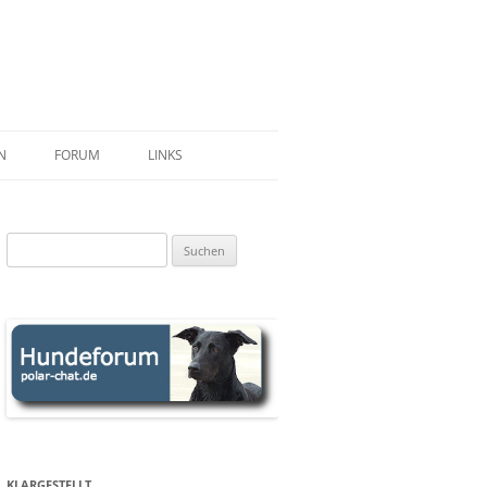
N
FORUM
LINKS
ERSEN
L
Suchen
nach:
ANN
ER M.
WIPFEL
OWAK
BER RS
 SCHLAFENDE RIESE
KLARGESTELLT