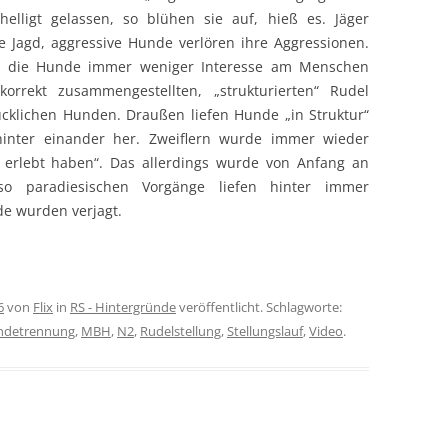
BINDUNGSFORMEN
ligt gelassen, so blühen sie auf, hieß es. Jäger
HOMAS RIEPE
RS-WORKSHOPS
SCHON BEIM ALTER VERSCHÄTZT
ie Jagd, aggressive Hunde verlören ihre Aggressionen.
BLOCH: KANIDENVERBÄNDE
ss die Hunde immer weniger Interesse am Menschen
TEFAN KIRCHHOFF
RS-ZITATE
„NUR CHAOS“
orrekt zusammengestellten, „strukturierten“ Rudel
BLOCH IN „WÖLFE UND KINDER“
EUTEFÜHRER HEINZ FAHRER
RS-BEWERTUNG
„ERFOLG“ EINES WORKSHOPS
cklichen Hunden. Draußen liefen Hunde „in Struktur“
01/2014
 hinter einander her. Zweiflern wurde immer wieder
INNEN GUT, AUSSEN BÖSE
THOMAS RIEPE IN DOGSTODAY
erlebt haben“. Das allerdings wurde von Anfang an
so paradiesischen Vorgänge liefen hinter immer
BAUMANN / GANSLOSSER IN „
e wurden verjagt.
WUFF“ 7-8 / 2014
HANNAH MAXELLON IN
„SITZPLATZFUSS“
6
von
Flix
in
RS - Hintergründe
veröffentlicht. Schlagworte:
GASTBEITRAG PETRA KEIL
ndetrennung
,
MBH
,
N2
,
Rudelstellung
,
Stellungslauf
,
Video
.
GASTBEITRAG SANDY KIEN
GASTBEITRAG SABINE NEUMANN