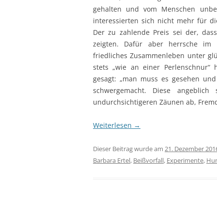
gehalten und vom Menschen unbehel
RS – WAS IST DAS?
T
interessierten sich nicht mehr für d
Der zu zahlende Preis sei der, da
S
zeigten. Dafür aber herrsche im k
M
friedliches Zusammenleben unter glü
stets „wie an einer Perlenschnur“
gesagt: „man muss es gesehen und 
schwergemacht. Diese angeblich 
undurchsichtigeren Zäunen ab, Fremd
Weiterlesen
→
Dieser Beitrag wurde am
21. Dezember 201
Barbara Ertel
,
Beißvorfall
,
Experimente
,
Hu