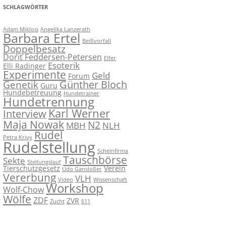
SCHLAGWÖRTER
Adam Miklosi
Angelika Lanzerath
Barbara Ertel
Beißvorfall
Doppelbesatz
Dorit Feddersen-Petersen
Elfer
Esoterik
Elli Radinger
Experimente
Geld
Forum
Günther Bloch
Genetik
Guru
Hundebetreuung
Hundetrainer
Hundetrennung
Karl Werner
Interview
Maja Nowak
N2
MBH
NLH
Rudel
Petra Krivy
Rudelstellung
Scheinfirma
Tauschbörse
Sekte
Stellungslauf
Tierschutzgesetz
Verein
Udo Gansloßer
Vererbung
VLH
Video
Wissenschaft
Workshop
Wolf-Chow
Wölfe
ZDF
ZVR
Zucht
§11