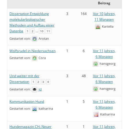
Beitrag
Dissertation Entwicklung
3
164
Vor 10 Jahren,
molekularbiologischer
11 Monaten
Methoden und Aufbau einer
Kartella
Datenba
…
1
2
10
11
Gestartet von:
Arotan
Wolfsrudel in Niedersachsen
1
6
Vor 11 Jahren,
6 Monaten
Gestartet von:
Cora
hansgeorg
Und weiter mit der
3
48
Vor 11 Jahren,
Dissertation
6 Monaten
1
2
3
4
hansgeorg
Gestartet von:
jcl
Kommunikation Hund
1
5
Vor 11 Jahren,
6 Monaten
Gestartet von:
katharina
Katharina
Hundemagazin CH: Neuer
1
1
Vor 11 Jahren,