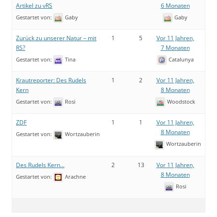
Artikel zu vRS
6 Monaten
Gestartet von:
Gaby
Gaby
Zurück zu unserer Natur – mit
1
5
Vor 11 Jahren,
RS?
7 Monaten
Gestartet von:
Tina
Catalunya
Krautreporter: Des Rudels
1
2
Vor 11 Jahren,
Kern
8 Monaten
Gestartet von:
Rosi
Woodstock
ZDF
1
1
Vor 11 Jahren,
8 Monaten
Gestartet von:
Wortzauberin
Wortzauberin
Des Rudels Kern…
2
13
Vor 11 Jahren,
8 Monaten
Gestartet von:
Arachne
Rosi