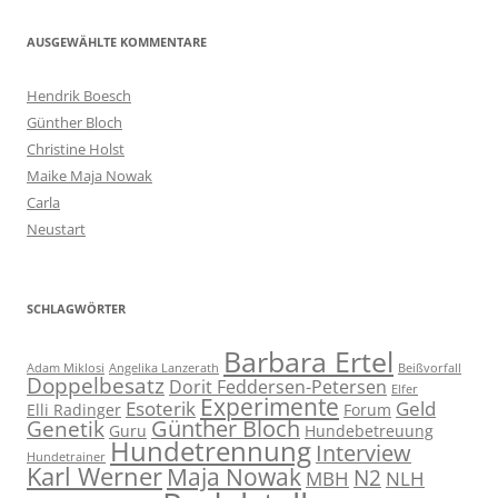
AUSGEWÄHLTE KOMMENTARE
Hendrik Boesch
Günther Bloch
Christine Holst
Maike Maja Nowak
Carla
Neustart
SCHLAGWÖRTER
Barbara Ertel
Adam Miklosi
Angelika Lanzerath
Beißvorfall
Doppelbesatz
Dorit Feddersen-Petersen
Elfer
Experimente
Esoterik
Geld
Elli Radinger
Forum
Günther Bloch
Genetik
Guru
Hundebetreuung
Hundetrennung
Interview
Hundetrainer
Karl Werner
Maja Nowak
N2
MBH
NLH