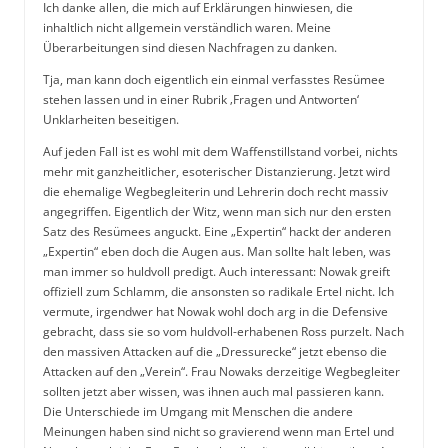
Ich danke allen, die mich auf Erklärungen hinwiesen, die
inhaltlich nicht allgemein verständlich waren. Meine
Überarbeitungen sind diesen Nachfragen zu danken.
Tja, man kann doch eigentlich ein einmal verfasstes Resümee
stehen lassen und in einer Rubrik ‚Fragen und Antworten‘
Unklarheiten beseitigen.
Auf jeden Fall ist es wohl mit dem Waffenstillstand vorbei, nichts
mehr mit ganzheitlicher, esoterischer Distanzierung. Jetzt wird
die ehemalige Wegbegleiterin und Lehrerin doch recht massiv
angegriffen. Eigentlich der Witz, wenn man sich nur den ersten
Satz des Resümees anguckt. Eine „Expertin“ hackt der anderen
„Expertin“ eben doch die Augen aus. Man sollte halt leben, was
man immer so huldvoll predigt. Auch interessant: Nowak greift
offiziell zum Schlamm, die ansonsten so radikale Ertel nicht. Ich
vermute, irgendwer hat Nowak wohl doch arg in die Defensive
gebracht, dass sie so vom huldvoll-erhabenen Ross purzelt. Nach
den massiven Attacken auf die „Dressurecke“ jetzt ebenso die
Attacken auf den „Verein“. Frau Nowaks derzeitige Wegbegleiter
sollten jetzt aber wissen, was ihnen auch mal passieren kann.
Die Unterschiede im Umgang mit Menschen die andere
Meinungen haben sind nicht so gravierend wenn man Ertel und