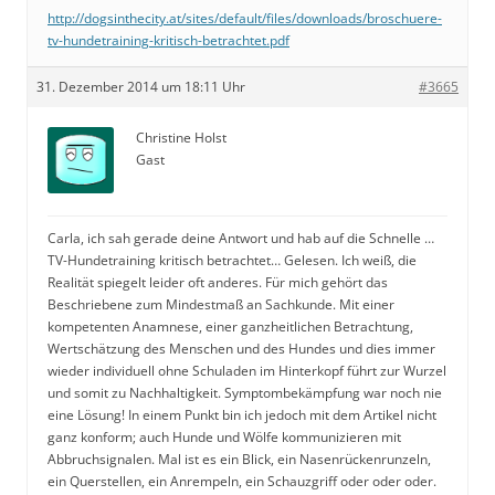
http://dogsinthecity.at/sites/default/files/downloads/broschuere-
tv-hundetraining-kritisch-betrachtet.pdf
31. Dezember 2014 um 18:11 Uhr
#3665
Christine Holst
Gast
Carla, ich sah gerade deine Antwort und hab auf die Schnelle …
TV-Hundetraining kritisch betrachtet… Gelesen. Ich weiß, die
Realität spiegelt leider oft anderes. Für mich gehört das
Beschriebene zum Mindestmaß an Sachkunde. Mit einer
kompetenten Anamnese, einer ganzheitlichen Betrachtung,
Wertschätzung des Menschen und des Hundes und dies immer
wieder individuell ohne Schuladen im Hinterkopf führt zur Wurzel
und somit zu Nachhaltigkeit. Symptombekämpfung war noch nie
eine Lösung! In einem Punkt bin ich jedoch mit dem Artikel nicht
ganz konform; auch Hunde und Wölfe kommunizieren mit
Abbruchsignalen. Mal ist es ein Blick, ein Nasenrückenrunzeln,
ein Querstellen, ein Anrempeln, ein Schauzgriff oder oder oder.