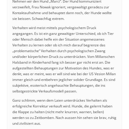
Nehmen wir den Hund „Marci“. Der Hund kommuniziert
verzweifelt, Frau Nowak ignoriert, vergewaltigt geradezu zur
Kontaktaufnahme und behauptet dann noch, der Hunde wollte
sie beissen. Schwachfug extrem.
Verhalten wird meist mittels psychologischem Druck
angegangen. Es ist ein ganz gewaltiger Unterschied, ob ich Tier
oder Mensch dabei helfe ein der Situation angemessenes
Verhalten zu lernen oder ob ich mich darauf begrenze das
„problematische“ Verhalten durch psychologischen Zwang
und/oder körperlichen Druck zu unterdrücken. Vom Millanschen
Halsband in Kinderhand fang ich besser gar nicht erst an. Die
aufgestellten Behauptungen zur Motivation des Hundes, was er
denkt, was er meint, was er will sind wie bei der US Vesion Millan
immer gleich und entbehren jeglicher solider Grundlage. Es sind
subjektive, esoterisch angehauchte Behauptungen, die ins
selbstgestrickte Verkaufsmodell passen.
Ganz schlimm, wenn dem Laien unterdrückes Verhalten als
erfolgreiche Korrektur verkauft wird. Hunde, die gelernt haben
die Klappe zu halten (nicht mehr knurren, warnen, bellen)
werden so zu Zeitbomben. Nach aussen hin sehen sie brav, ruhig
und zivilisiert aus.