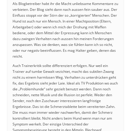
Als Blogbetreiber habt ihr die Macht unliebsame Kommentare zu
verbieten. Der Blog sieht dann nach aussen fein sauber aus. Der
Einfluss stoppt vor der Stirn der so „korrigierten“ Menschen. Der
Hund ist auch nur ein Mensch. In einer Machtposition (Eltern,
Arbeitgeber) oder wenn ich mich der Drohung mit Waffen
bediene, oder dem Mittel der Erpressung kann ich Menschen
dazu zwingen Verhalten nach aussen hin meinen Forderungen
anzupassen. Was sie denken, was sie fühlen kann ich so nicht,
oder nur negativ beeinflussen. Es mag Halter geben, denen das
reicht.
Auch Trainerkritik sollte differenziert erfolgen. Nur weil ein
Trainer auf tumbe Gewalt vezichtet, macht das subtilen Zwang
nicht zu einem harmlosen Weg. Verhalten zu unterdrücken geht
fix, das Ergebnis sieht jeder Laie. Ideal als TV Produktion wo auch
die „Problemhunde“ sehr gezielt benutzt werden. Dann noch
schneiden, nette Musik und die Illusion ist perfekt. Weder den
Sender, noch den Zuschauer interessieren langfristige
Ergebnisse. Das ist die Schmerztablette beim vereiterten Zahn.
Die muss man immer wieder nachwerfen, damit der Schmerz
kontrolliert bleibt. Nicht anders beim Hund wenn man nur am
Symptom werkelt. Der einzige Unterschied der
Symptombeseitigung besteht in den Mitteln. Blechnapf,