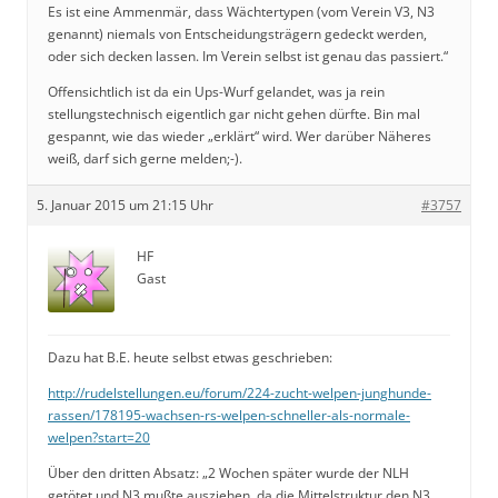
Es ist eine Ammenmär, dass Wächtertypen (vom Verein V3, N3
genannt) niemals von Entscheidungsträgern gedeckt werden,
oder sich decken lassen. Im Verein selbst ist genau das passiert.“
Offensichtlich ist da ein Ups-Wurf gelandet, was ja rein
stellungstechnisch eigentlich gar nicht gehen dürfte. Bin mal
gespannt, wie das wieder „erklärt“ wird. Wer darüber Näheres
weiß, darf sich gerne melden;-).
5. Januar 2015 um 21:15 Uhr
#3757
HF
Gast
Dazu hat B.E. heute selbst etwas geschrieben:
http://rudelstellungen.eu/forum/224-zucht-welpen-junghunde-
rassen/178195-wachsen-rs-welpen-schneller-als-normale-
welpen?start=20
Über den dritten Absatz: „2 Wochen später wurde der NLH
getötet und N3 mußte ausziehen, da die Mittelstruktur den N3