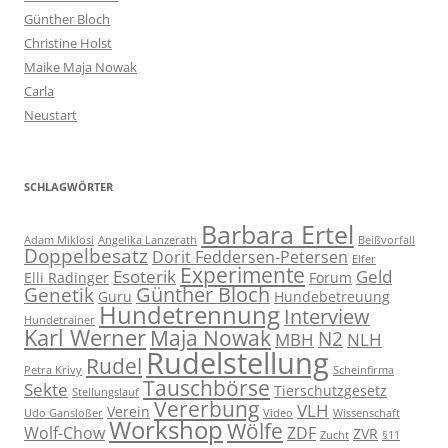
Günther Bloch
Christine Holst
Maike Maja Nowak
Carla
Neustart
SCHLAGWÖRTER
Barbara Ertel
Adam Miklosi
Angelika Lanzerath
Beißvorfall
Doppelbesatz
Dorit Feddersen-Petersen
Elfer
Experimente
Esoterik
Geld
Elli Radinger
Forum
Günther Bloch
Genetik
Guru
Hundebetreuung
Hundetrennung
Interview
Hundetrainer
Karl Werner
Maja Nowak
N2
MBH
NLH
Rudelstellung
Rudel
Petra Krivy
Scheinfirma
Tauschbörse
Sekte
Tierschutzgesetz
Stellungslauf
Vererbung
VLH
Verein
Udo Gansloßer
Video
Wissenschaft
Workshop
Wölfe
Wolf-Chow
ZDF
ZVR
Zucht
§11