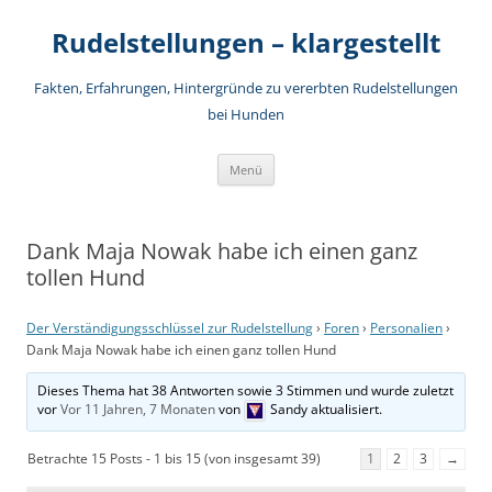
Rudelstellungen – klargestellt
Fakten, Erfahrungen, Hintergründe zu vererbten Rudelstellungen
bei Hunden
Zum
Menü
Inhalt
springen
Dank Maja Nowak habe ich einen ganz
tollen Hund
Der Verständigungsschlüssel zur Rudelstellung
›
Foren
›
Personalien
›
Dank Maja Nowak habe ich einen ganz tollen Hund
Dieses Thema hat 38 Antworten sowie 3 Stimmen und wurde zuletzt
vor
Vor 11 Jahren, 7 Monaten
von
Sandy
aktualisiert.
Betrachte 15 Posts - 1 bis 15 (von insgesamt 39)
1
2
3
→