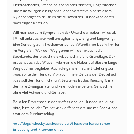
Elektroschocker, Stachelhalsband oder zischen, Fingerstechen
und zum Würgen ein Nylonseilchen versteckt in harmlosem
Nylonbandgeschirr. Drum die Auswahl der Hundekandidaten
nach engen Kriterien.
Will man statt am Symptom an der Ursache arbeiten, wirds als
TV Teil unbrauchbar weil unsagbar langwierig und langweilig.
Eine Sendung zum Trockenverlauf von Wandfarbe ist ein Thriller
im Vergleich. Wer den Weg gehen will, der braucht die
Sachkunde, der braucht die wissenschaftliche Grundlage. Der
braucht auch das Wissen, wie man die Halter auf diesem langen
Weg optimal begleitet. Auch die ganz einfache Erziehung zum
„was sollte der Hund tun“ braucht mehr Zeit als der Deckel auf
„das soll der Hund nicht tun“. Letzteres ist das Rauschgift mit
dem alle Zwangsmittel und -methoden arbeiten. Geht schnell
ohne viel Aufwand und Gehabe.
Bei allen Problemen in der professionellen Hundeausbildung
bitte, bitte bei der Trainerkritik differenziert und mit Sachkunde
statt dem Rundumschlag.
http://dogsinthecity.at/sites/default/files/downloads/Benett-
Erfassung-und-Praevention.pdf